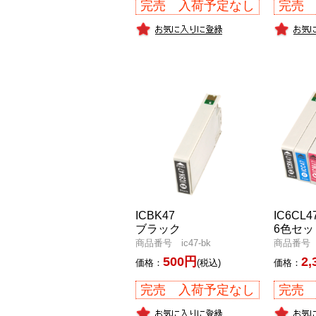
完売 入荷予定なし
完売
ICBK47
IC6CL4
ブラック
6色セッ
商品番号 ic47-bk
商品番号 ic
500円
2,
価格：
(税込)
価格：
完売 入荷予定なし
完売