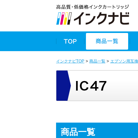
インクナビTOP
>
商品一覧
>
エプソン用互
商品一覧