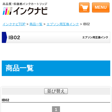
MENU
インクナビTOP
>
商品一覧
>
エプソン用互換インク
> IB02
商品一覧
並び替え
IB02
1